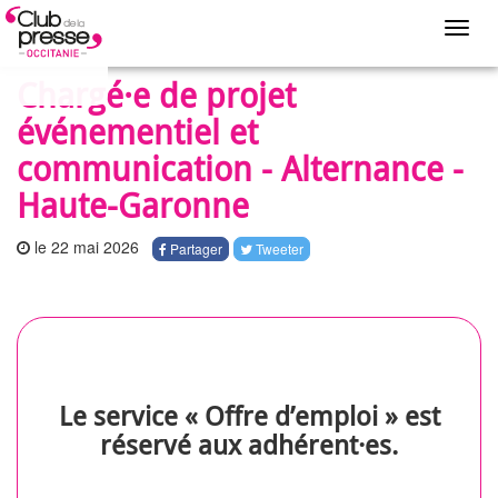
Toggl
navig
Chargé·e de projet
événementiel et
communication - Alternance -
Haute-Garonne
le 22 mai 2026
Partager
Tweeter
Le service « Offre d’emploi » est
réservé aux adhérent·es.