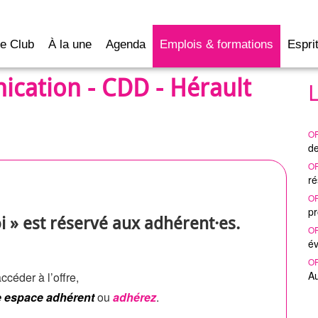
e Club
À la une
Agenda
Emplois & formations
Esprit
ication - CDD - Hérault
O
de
O
ré
O
pr
i » est réservé aux adhérent·es.
O
év
O
A
ccéder à l’offre,
e espace adhérent
ou
adhérez
.