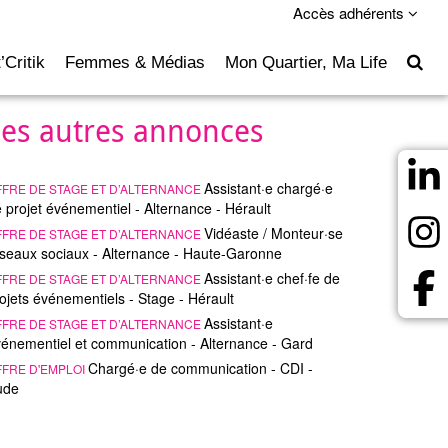
Accès adhérents
’Critik
Femmes & Médias
Mon Quartier, Ma Life
Les autres annonces
Assistant·e chargé·e
FFRE DE STAGE ET D’ALTERNANCE
 projet événementiel - Alternance - Hérault
Vidéaste / Monteur·se
FFRE DE STAGE ET D’ALTERNANCE
seaux sociaux - Alternance - Haute-Garonne
Assistant·e chef·fe de
FFRE DE STAGE ET D’ALTERNANCE
ojets événementiels - Stage - Hérault
Assistant·e
FFRE DE STAGE ET D’ALTERNANCE
énementiel et communication - Alternance - Gard
Chargé·e de communication - CDI -
FFRE D'EMPLOI
ude