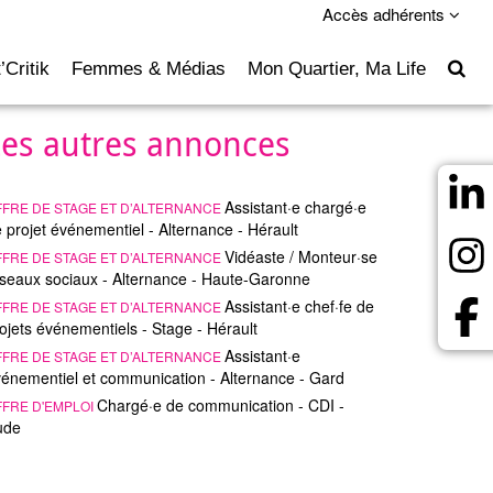
Accès adhérents
’Critik
Femmes & Médias
Mon Quartier, Ma Life
Les autres annonces
Assistant·e chargé·e
FFRE DE STAGE ET D’ALTERNANCE
 projet événementiel - Alternance - Hérault
Vidéaste / Monteur·se
FFRE DE STAGE ET D’ALTERNANCE
seaux sociaux - Alternance - Haute-Garonne
Assistant·e chef·fe de
FFRE DE STAGE ET D’ALTERNANCE
ojets événementiels - Stage - Hérault
Assistant·e
FFRE DE STAGE ET D’ALTERNANCE
énementiel et communication - Alternance - Gard
Chargé·e de communication - CDI -
FFRE D'EMPLOI
ude