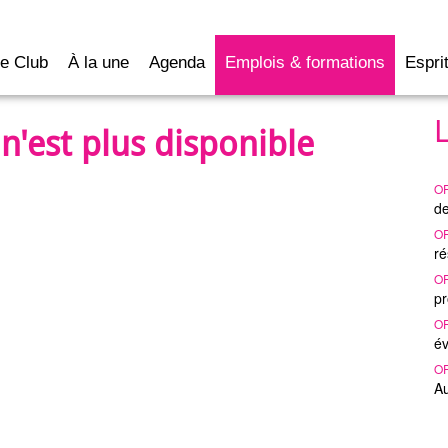
e Club
À la une
Agenda
Emplois & formations
Esprit
n'est plus disponible
O
de
O
ré
O
pr
O
év
O
A