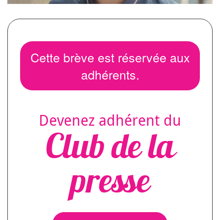
Cette brève est réservée aux
adhérents.
Devenez adhérent du
Club de la
presse