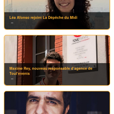
Léa Afonso rejoint La Dépêche du Midi
...
Maxime Rey, nouveau responsable d’agence de
Toul’events
...