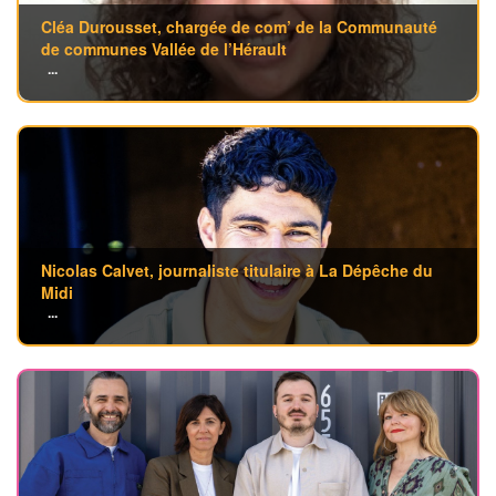
Cléa Durousset, chargée de com’ de la Communauté
de communes Vallée de l’Hérault
...
Nicolas Calvet, journaliste titulaire à La Dépêche du
Midi
...