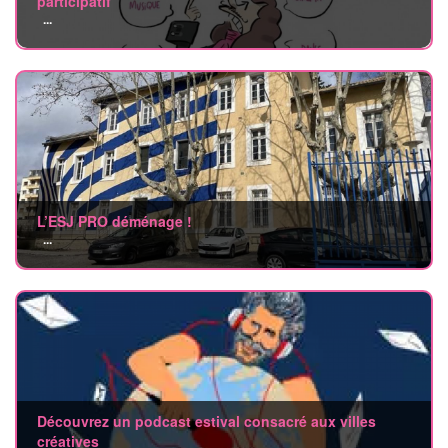
participatif
...
L’ESJ PRO déménage !
...
Découvrez un podcast estival consacré aux villes
créatives