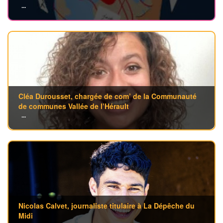
...
Cléa Durousset, chargée de com’ de la Communauté
de communes Vallée de l’Hérault
...
Nicolas Calvet, journaliste titulaire à La Dépêche du
Midi