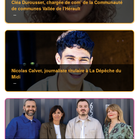
Cléa Durousset, chargée de com’ de la Communauté
de communes Vallée de l’Hérault
...
Nicolas Calvet, journaliste titulaire à La Dépêche du
Midi
...