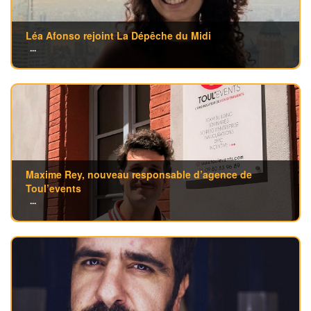
Léa Afonso rejoint La Dépêche du Midi
...
Maxime Rey, nouveau responsable d’agence de
Toul’events
...