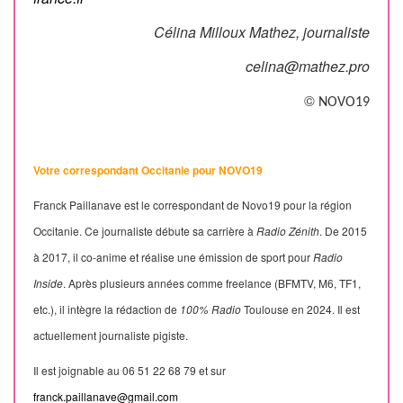
Célina Milloux Mathez, j
ournaliste
celina@mathez.pro
©
NOVO19
Votre correspondant Occitanie pour NOVO19
Franck Paillanave est le correspondant de Novo19 pour la région
Occitanie. Ce journaliste débute sa carrière à
Radio Zénith
. De 2015
à 2017, il co-anime et réalise une émission de sport pour
Radio
Inside
. Après plusieurs années comme freelance (BFMTV, M6, TF1,
etc.), il intègre la rédaction de
100% Radio
Toulouse en 2024. Il est
actuellement journaliste pigiste.
Il est joignable au 06 51 22 68 79 et sur
franck.paillanave@gmail.com