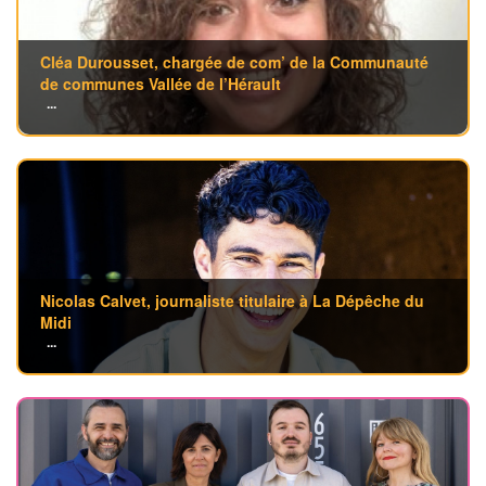
Cléa Durousset, chargée de com’ de la Communauté
de communes Vallée de l’Hérault
...
Nicolas Calvet, journaliste titulaire à La Dépêche du
Midi
...