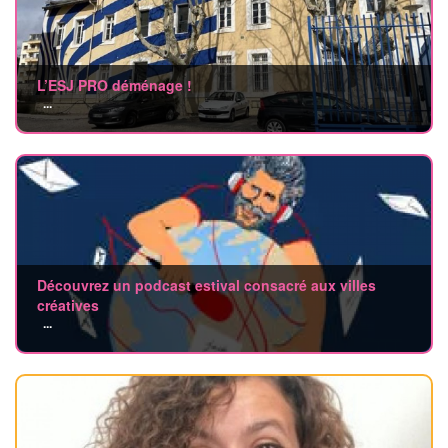
L’ESJ PRO déménage !
...
Découvrez un podcast estival consacré aux villes
créatives
...