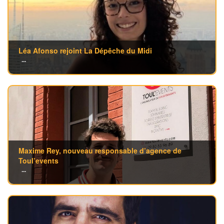
Léa Afonso rejoint La Dépêche du Midi
...
Maxime Rey, nouveau responsable d’agence de
Toul’events
...