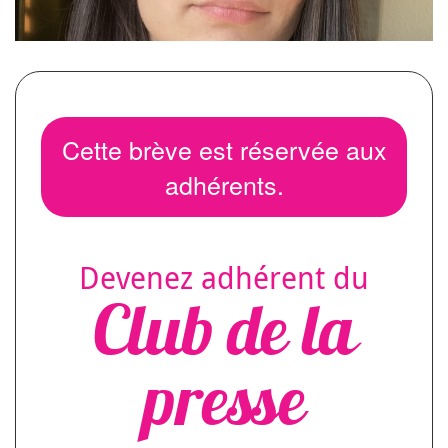
Cette brève est réservée aux
adhérents.
Devenez adhérent du
Club de la
presse