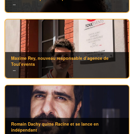
...
Maxime Rey, nouveau responsable d’agence de
Toul’events
...
Romain Dachy quitte Racine et se lance en
indépendant