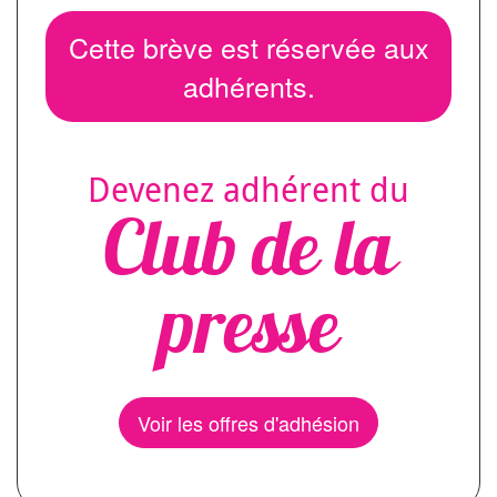
Cette brève est réservée aux
adhérents.
Devenez adhérent du
Club de la
presse
Voir les offres d'adhésion