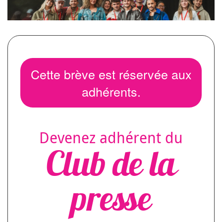
Cette brève est réservée aux
adhérents.
Devenez adhérent du
Club de la
presse