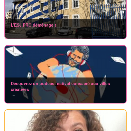
L’ESJ PRO déménage !
...
Découvrez un podcast estival consacré aux villes
créatives
...