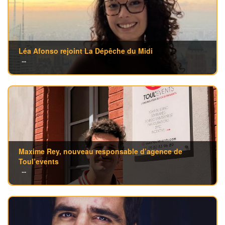
Léa Afonso rejoint La Dépêche du Midi
...
Maxime Rey, nouveau responsable d’agence de
Toul’events
...