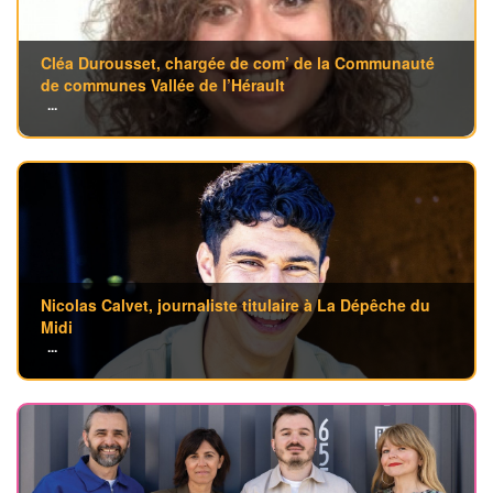
Cléa Durousset, chargée de com’ de la Communauté
de communes Vallée de l’Hérault
...
Nicolas Calvet, journaliste titulaire à La Dépêche du
Midi
...