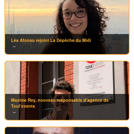
Léa Afonso rejoint La Dépêche du Midi
...
Maxime Rey, nouveau responsable d’agence de
Toul’events
...