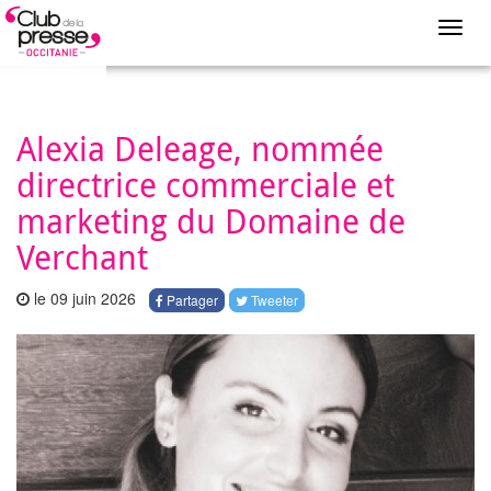
Toggl
navig
Alexia Deleage, nommée
directrice commerciale et
marketing du Domaine de
Verchant
le 09 juin 2026
Partager
Tweeter