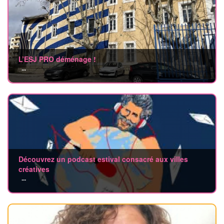
L’ESJ PRO déménage !
...
Découvrez un podcast estival consacré aux villes
créatives
...