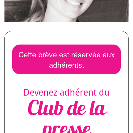
Cette brève est réservée aux
adhérents.
Devenez adhérent du
Club de la
presse