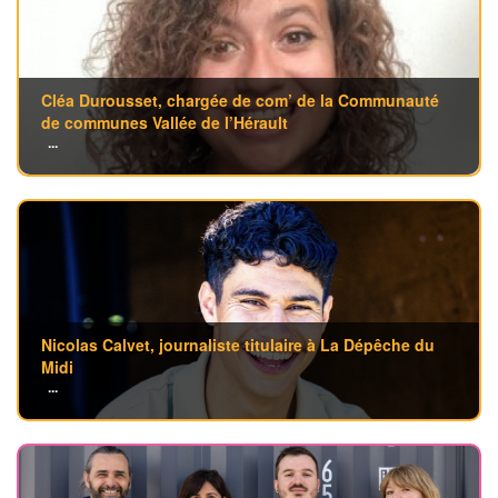
Cléa Durousset, chargée de com’ de la Communauté
de communes Vallée de l’Hérault
...
Nicolas Calvet, journaliste titulaire à La Dépêche du
Midi
...