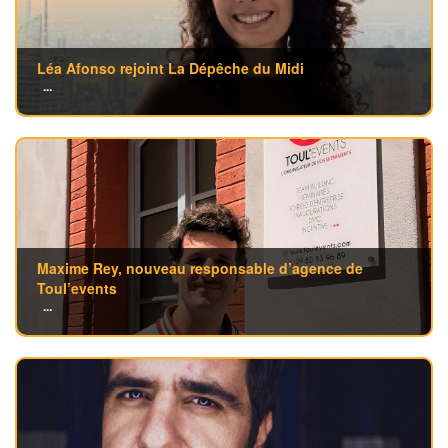
Léa Afonso rejoint La Dépêche du Midi
...
Maxime Rey, nouveau responsable d’agence de
Toul’events
...