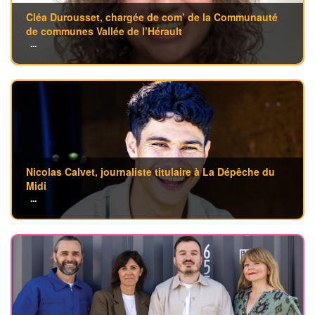
Cléa Durousset, chargée de com’ de la Communauté
de communes Vallée de l’Hérault
...
Nicolas Calvet, journaliste titulaire à La Dépêche du
Midi
...