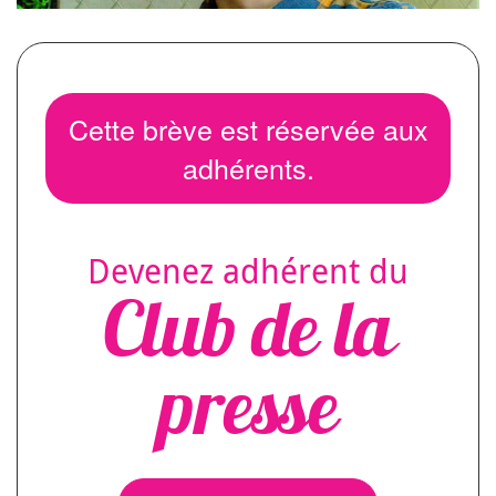
Cette brève est réservée aux
adhérents.
Devenez adhérent du
Club de la
presse