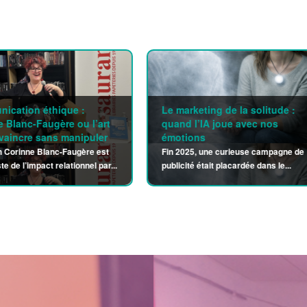
« La communication publiq
arketing de la solitude :
est un espace de respiratio
d l’IA joue avec nos
démocratique »
tions
La Radioscopie des communican
2025, une curieuse campagne de
publics 2025 fournit une série de
cité était placardée dans le...
données...