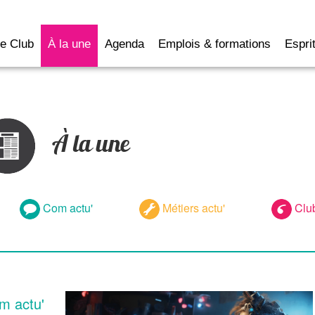
e Club
À la une
Agenda
Emplois & formations
Esprit
À la une
Com actu'
Métiers actu'
Club
 actu'