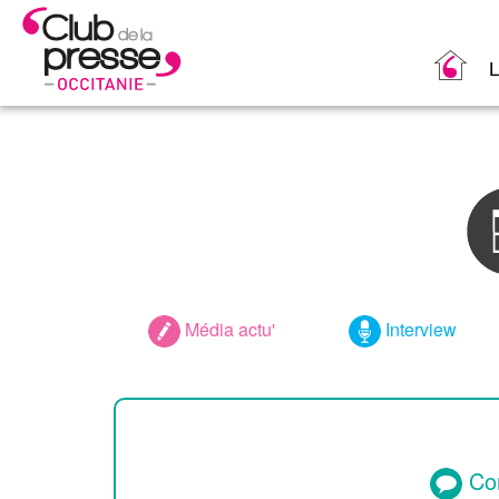
L
Média actu'
Interview
Com