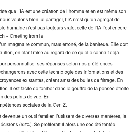
 tête que l’IA est une création de l’homme et en est même son
 nous voulons bien lui partager, l’IA n’est qu’un agrégat de
e humaine n’est pas toujours vraie, celle de l’IA l’est encore
h « Greeting from la
d’un imaginaire commun, mais erroné, de la banlieue. Elle doit
caution, en étant mise au regard de ce qu’elle connaît déjà.
our personnaliser ses réponses selon nos préférences
échangerons avec cette technologie des informations et des
croyances existantes, créant ainsi des bulles de filtrage. En
es, il est facile de tomber dans le gouffre de la pensée étroite
ion des points de vue. En
ompétences sociales de la Gen Z.
t devenue un outil familier, l’utilisent de diverses manières, la
décisions (52%). Se profilerait-il alors une société tentée