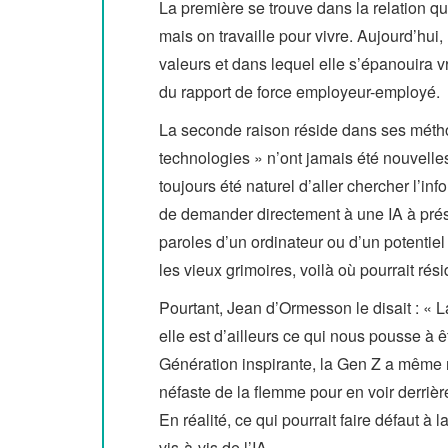
La première se trouve dans la relation qu’e
mais on travaille pour vivre. Aujourd’hui,
valeurs et dans lequel elle s’épanouira v
du rapport de force employeur-employé.
La seconde raison réside dans ses métho
technologies » n’ont jamais été nouvelles 
toujours été naturel d’aller chercher l’in
de demander directement à une IA à prése
paroles d’un ordinateur ou d’un potentiel
les vieux grimoires, voilà où pourrait ré
Pourtant, Jean d’Ormesson le disait : « La
elle est d’ailleurs ce qui nous pousse à êt
Génération inspirante, la Gen Z a même r
néfaste de la flemme pour en voir derrière
En réalité, ce qui pourrait faire défaut à 
vis-à-vis de l’IA.