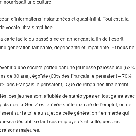
on nourrissait une culture
an d’informations instantanées et quasi-infini. Tout est à la
 vocale ultra simplifiée.
la carte facile du passéisme en annonçant la fin de l’esprit
’une génération fainéante, dépendante et impatiente. Et nous ne
devenir d’une société portée par une jeunesse paresseuse (53%
ns de 30 ans), égoïste (63% des Français le pensaient – 70%
% des Français le pensaient). Que de rengaines finalement.
lés, ces jeunes sont affublés de stéréotypes en tout genre avec
puis que la Gen Z est arrivée sur le marché de l’emploi, on ne
issent sur la toile au sujet de cette génération flemmarde qui
eunesse déstabilise tant ses employeurs et collègues des
x raisons majeures.